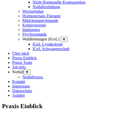
Nicht Hormonelle Kontrazeption
Notfallverhütung
Wechseljahre
Hormonersatz-Therapie
Mädchensprechstunde
Krebsvorsorge
Impfungen
Psychosomatik
Wahlleistungen (IGeL)
▼
IGeL Gynäkologie
IGeL Schwangerschaft
Über mich
Praxis Einblick
Praxis Team
Job-Info
Notfall
▼
Notfallverzn.
Kontakt
Impressum
Datenschutz
Anfahrt
Praxis Einblick